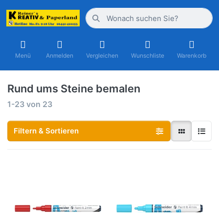
Menü
Anmelden
Vergleichen
Wunschliste
Warenkorb
Rund ums Steine bemalen
1-23
von
23
Filtern & Sortieren