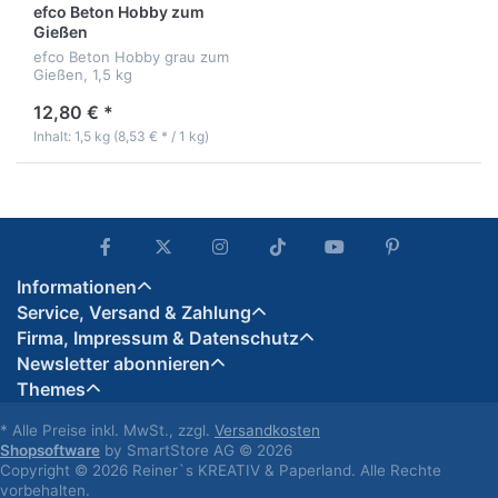
efco Beton Hobby zum
Gießen
efco Beton Hobby grau zum
Gießen, 1,5 kg
12,80 € *
Inhalt: 1,5 kg (8,53 € * / 1 kg)
Informationen
Service, Versand & Zahlung
Firma, Impressum & Datenschutz
Newsletter abonnieren
Themes
* Alle Preise inkl. MwSt., zzgl.
Versandkosten
Shopsoftware
by SmartStore AG © 2026
Copyright © 2026 Reiner`s KREATIV & Paperland. Alle Rechte
vorbehalten.