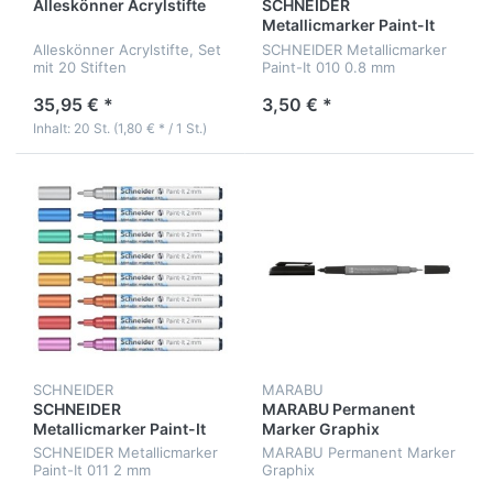
Alleskönner Acrylstifte
SCHNEIDER
Metallicmarker Paint-It
010
Alleskönner Acrylstifte, Set
SCHNEIDER Metallicmarker
mit 20 Stiften
Paint-It 010 0.8 mm
35,95 € *
3,50 € *
Inhalt: 20 St. (1,80 € * / 1 St.)
SCHNEIDER
MARABU
SCHNEIDER
MARABU Permanent
Metallicmarker Paint-It
Marker Graphix
011
SCHNEIDER Metallicmarker
MARABU Permanent Marker
Paint-It 011 2 mm
Graphix