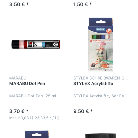
3,50 € *
1,50 € *
MARABU
STYLEX SCHREIBWAREN GMBH
MARABU Dot Pen
STYLEX Acrylstifte
MARABU Dot Pen. 25 ml
STYLEX Acrylstifte, 6er Etui
3,70 € *
9,50 € *
Inhalt: 0,03 l (123,33 € * / 1 l)