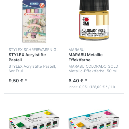
STYLEX SCHREIBWAREN GMBH
MARABU
STYLEX Acrylstifte
MARABU Metallic-
Pastell
Effektfarbe
STYLEX Acrylstifte Pastell,
MARABU COLORADO GOLD
6er Etui
Metallic-Effektfarbe, 50 ml
Glas
9,50 € *
6,40 € *
Inhalt: 0,05 l (128,00 € * / 1 l)