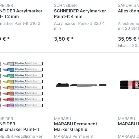
NEIDER
SCHNEIDER
SAFURI G
NEIDER Acrylmarker
SCHNEIDER Acrylmarker
Alleskönne
t-It 2 mm
Paint-It 4 mm
marker Paint-It 310 2
Acrylmarker Paint-It 320 4
Alleskönner
mm
mit 20 Stif
0 € *
3,50 € *
35,95 € 
Inhalt: 20 St.
NEIDER
MARABU
MARABU
NEIDER
MARABU Permanent
MARABU D
llicmarker Paint-It
Marker Graphix
EIDER Metallicmarker
MARABU Permanent
MARABU Do