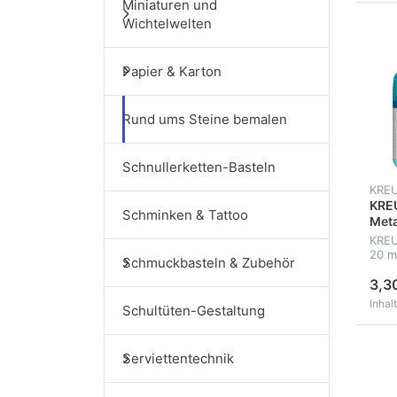
Miniaturen und
Wichtelwelten
Papier & Karton
Rund ums Steine bemalen
Schnullerketten-Basteln
KRE
KREU
Schminken & Tattoo
Meta
KREU
20 m
Schmuckbasteln & Zubehör
3,3
Inhalt
Schultüten-Gestaltung
Serviettentechnik