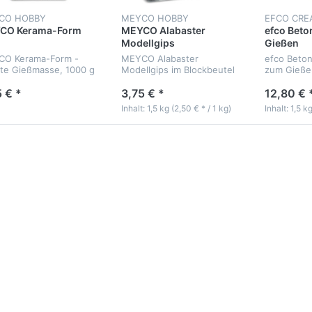
CO HOBBY
MEYCO HOBBY
EFCO CRE
CO Kerama-Form
MEYCO Alabaster
efco Bet
Modellgips
Gießen
O Kerama-Form -
MEYCO Alabaster
efco Beto
ste Gießmasse, 1000 g
Modellgips im Blockbeutel
zum Gießen
mit 1,5 kg
 € *
3,75 € *
12,80 € 
Inhalt: 1,5 kg (2,50 € * / 1 kg)
Inhalt: 1,5 k