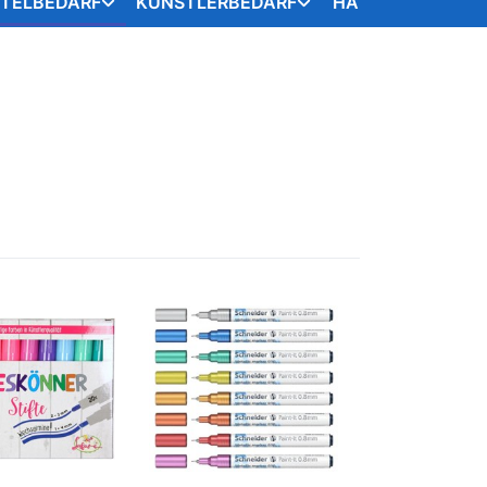
STELBEDARF
KÜNSTLERBEDARF
HANDARBEITSART