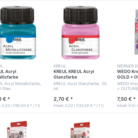
UL
KREUL
WERNER 
L Acryl
KREUL KREUL Acryl
WEDO Kre
llicfarbe
Glanzfarbe
GOLD + O
L Acryl Metallicfarbe,
KREUL Acryl Glanzfarbe, 20
WEDO Krea
l Glas
ml
+ OUTLINE,
0 € *
2,70 € *
7,50 € *
: 0,02 l (165,00 € * / 1 l)
Inhalt: 0,02 l (135,00 € * / 1 l)
Inhalt: 6 St. 