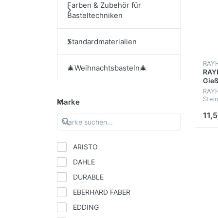
Farben & Zubehör für
Basteltechniken
Standardmaterialien
RAY
🎄Weihnachtsbasteln🎄
RAYH
Gieß
RAYH
Stei
Marke
11,5
ARISTO
DAHLE
DURABLE
EBERHARD FABER
EDDING