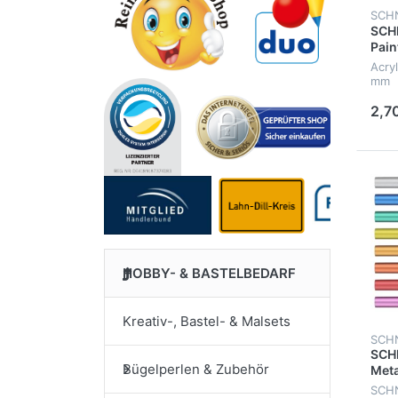
SCH
SCH
Pain
Acryl
mm
2,7
HOBBY- & BASTELBEDARF
Kreativ-, Bastel- & Malsets
SCH
SCH
Bügelperlen & Zubehör
Meta
011
SCHN