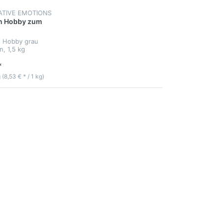
ATIVE EMOTIONS
on Hobby zum
n Hobby grau
, 1,5 kg
*
g (8,53 € * / 1 kg)