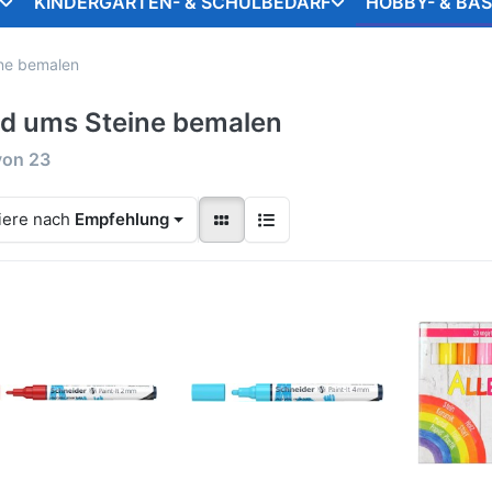
KINDERGARTEN- & SCHULBEDARF
HOBBY- & BA
ne bemalen
d ums Steine bemalen
von
23
iere nach
Empfehlung