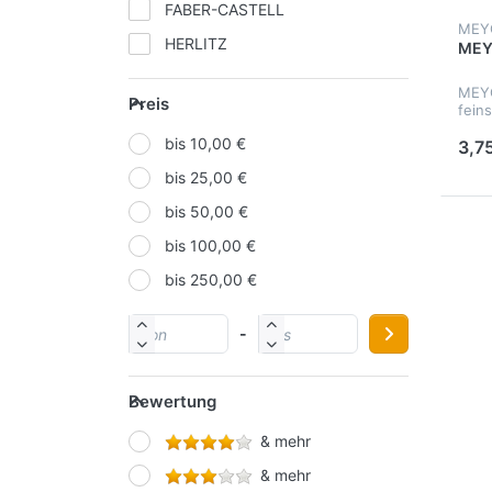
FABER-CASTELL
MEY
HERLITZ
MEY
IDENA
MEYC
Preis
fein
KORES
bis 10,00 €
3,75
LAMY
bis 25,00 €
MOLOTOW
bis 50,00 €
NOVUS
bis 100,00 €
ONLINE
bis 250,00 €
PAGNA
PELIKAN
-
SCHNEIDER
SCHWAN-STABILO
Bewertung
STAEDTLER
& mehr
STARPAK
& mehr
Werner Dorsch GmbH