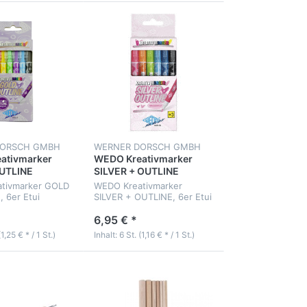
DORSCH GMBH
WERNER DORSCH GMBH
ativmarker
WEDO Kreativmarker
UTLINE
SILVER + OUTLINE
tivmarker GOLD
WEDO Kreativmarker
 6er Etui
SILVER + OUTLINE, 6er Etui
6,95 € *
(1,25 € * / 1 St.)
Inhalt: 6 St. (1,16 € * / 1 St.)