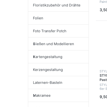
Pain
Floristikzubehör und Drähte
3,5
Folien
Foto Transfer Potch
Gießen und Modellieren
Kartengestaltung
Kerzengestaltung
STYL
Past
Laternen-Basteln
STYLE
6er E
Makramee
9,5