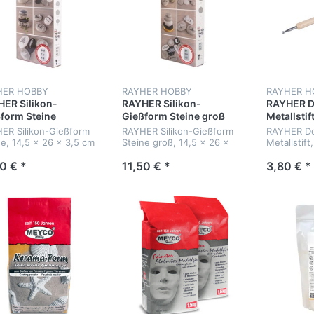
HER HOBBY
RAYHER HOBBY
RAYHER H
ER Silikon-
RAYHER Silikon-
RAYHER Do
form Steine
Gießform Steine groß
Metallstif
ER Silikon-Gießform
RAYHER Silikon-Gießform
RAYHER Do
ne, 14,5 x 26 x 3,5 cm
Steine groß, 14,5 x 26 x
Metallstift
3,5 cm
Spitzen 2
0 € *
11,50 € *
3,80 € *