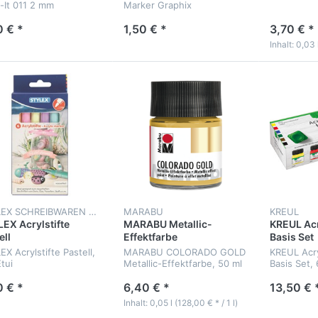
t-It 011 2 mm
Marker Graphix
0 € *
1,50 € *
3,70 € *
Inhalt: 0,03 
STYLEX SCHREIBWAREN GMBH
MARABU
KREUL
EX Acrylstifte
MARABU Metallic-
KREUL Acr
ell
Effektfarbe
Basis Set
X Acrylstifte Pastell,
MARABU COLORADO GOLD
KREUL Acry
tui
Metallic-Effektfarbe, 50 ml
Basis Set, 
Glas
0 € *
6,40 € *
13,50 € 
Inhalt: 0,05 l (128,00 € * / 1 l)