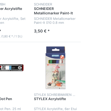
MBH
SCHNEIDER
r Acrylstifte
SCHNEIDER
Metallicmarker Paint-It
010
 Acrylstifte, Set
SCHNEIDER Metallicmarker
ten
Paint-It 010 0.8 mm
*
3,50 € *
 (1,80 € * / 1 St.)
STYLEX SCHREIBWAREN GMBH
ot Pen
STYLEX Acrylstifte
t Pen. 25 ml
STYLEX Acrylstifte, 6er Etui