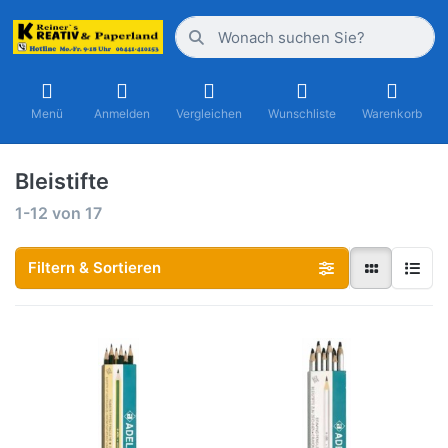
Menü
Anmelden
Vergleichen
Wunschliste
Warenkorb
Bleistifte
1-12
von
17
Filtern & Sortieren