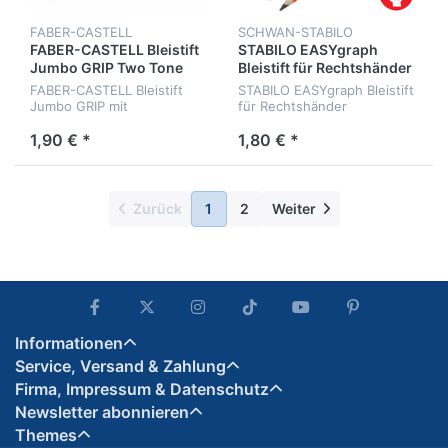
FABER-CASTELL
SCHWAN-STABILO
FABER-CASTELL Bleistift
STABILO EASYgraph
Jumbo GRIP Two Tone
Bleistift für Rechtshänder
FABER-CASTELL Bleistift
STABILO EASYgraph Bleistift
Jumbo GRIP mit
für Rechtshänder
bicolorfarbiger Lackierung
1,90 € *
1,80 € *
Zurück
1
2
Weiter
Informationen
Service, Versand & Zahlung
Firma, Impressum & Datenschutz
Newsletter abonnieren
Themes