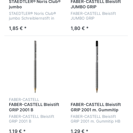
STAEDTLER® Noris Club®
FABER-CASTELL Bleistift
jumbo
JUMBO GRIP
STAEDTLER® Noris Club®
FABER-CASTELL Bleistift
jumbo Schreiblernstift in
JUMBO GRIP
Dreikantform
1,85 € *
1,80 € *
FABER-CASTELL
FABER-CASTELL Bleistift
FABER-CASTELL Bleistift
GRIP 2001 B
GRIP 2001 m. Gummitip
HB
FABER-CASTELL Bleistift
FABER-CASTELL Bleistift
GRIP 2001 B
GRIP 2001 m. Gummitip HB
1,19 € *
1,29 € *