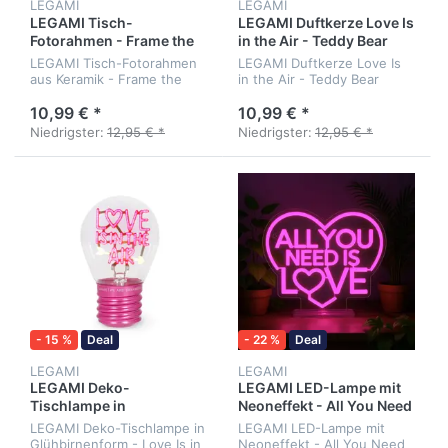
LEGAMI
LEGAMI
LEGAMI Tisch-
LEGAMI Duftkerze Love Is
Fotorahmen - Frame the
in the Air - Teddy Bear
Moment
LEGAMI Tisch-Fotorahmen
LEGAMI Duftkerze Love Is
aus Keramik - Frame the
in the Air - Teddy Bear
Moment, 10 x15 cm
10,99 € *
10,99 € *
Niedrigster:
12,95 € *
Niedrigster:
12,95 € *
- 15 %
Deal
- 22 %
Deal
LEGAMI
LEGAMI
LEGAMI Deko-
LEGAMI LED-Lampe mit
Tischlampe in
Neoneffekt - All You Need
Glühbirnenform - Love Is
is Love
LEGAMI Deko-Tischlampe in
LEGAMI LED-Lampe mit
in the Air
Glühbirnenform - Love Is in
Neoneffekt - All You Need