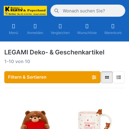
Menü
Anmelden
Vergleichen
Wunschliste
Warenkorb
LEGAMI Deko- & Geschenkartikel
1-10
von
10
Filtern & Sortieren