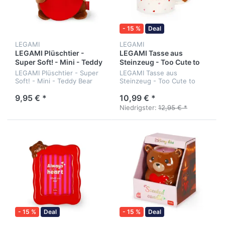
- 15 %
Deal
LEGAMI
LEGAMI
LEGAMI Plüschtier -
LEGAMI Tasse aus
Super Soft! - Mini - Teddy
Steinzeug - Too Cute to
Bear
Handle
LEGAMI Plüschtier - Super
LEGAMI Tasse aus
Soft! - Mini - Teddy Bear
Steinzeug - Too Cute to
Handle
9,95 € *
10,99 € *
Niedrigster:
12,95 € *
- 15 %
Deal
- 15 %
Deal