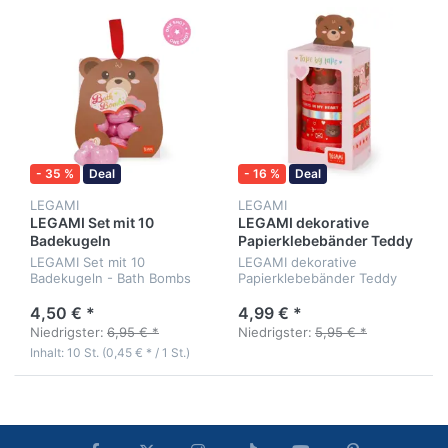
- 35 %
Deal
- 16 %
Deal
LEGAMI
LEGAMI
LEGAMI Set mit 10
LEGAMI dekorative
Badekugeln
Papierklebebänder Teddy
Bear
LEGAMI Set mit 10
LEGAMI dekorative
Badekugeln - Bath Bombs
Papierklebebänder Teddy
Bear - 5er Set
4,50 € *
4,99 € *
Niedrigster:
6,95 € *
Niedrigster:
5,95 € *
Inhalt: 10 St. (0,45 € * / 1 St.)