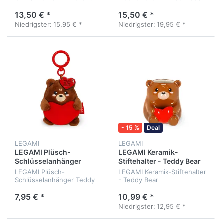
the Air
is Love
13,50 € *
15,50 € *
Niedrigster:
15,95 € *
Niedrigster:
19,95 € *
- 15 %
Deal
LEGAMI
LEGAMI
LEGAMI Plüsch-
LEGAMI Keramik-
Schlüsselanhänger
Stiftehalter - Teddy Bear
Teddy Bear
LEGAMI Plüsch-
LEGAMI Keramik-Stiftehalter
Schlüsselanhänger Teddy
- Teddy Bear
Bear - Tiny Super Soft!
7,95 € *
10,99 € *
Niedrigster:
12,95 € *