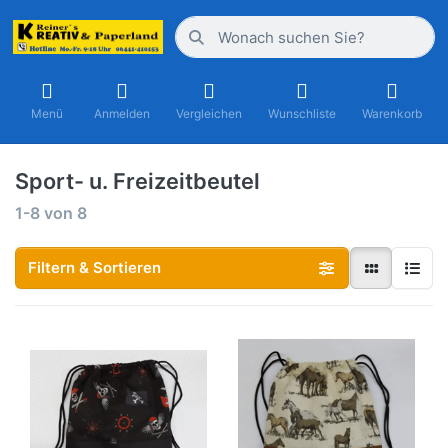
Menü
Anmelden
Vergleichen
Wunschliste
Warenkorb
Sport- u. Freizeitbeutel
1-8
von
8
Filtern & Sortieren