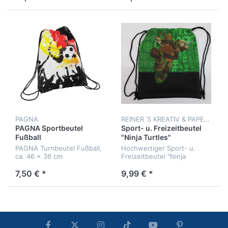
PAGNA
REINER´S KREATIV & PAPERLAND
PAGNA Sportbeutel
Sport- u. Freizeitbeutel
Fußball
"Ninja Turtles"
PAGNA Turnbeutel Fußball,
Hochwertiger Sport- u.
ca. 46 x 36 cm
Freizeitbeutel "Ninja
Turtles" mit Kordelzug
7,50 € *
9,99 € *