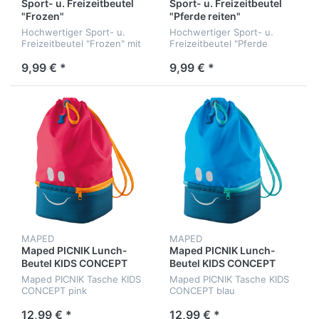
Sport- u. Freizeitbeutel
Sport- u. Freizeitbeutel
"Frozen"
"Pferde reiten"
Hochwertiger Sport- u.
Hochwertiger Sport- u.
Freizeitbeutel "Frozen" mit
Freizeitbeutel "Pferde
Kordelzug
reiten" mit Kordelzug
9,99 € *
9,99 € *
MAPED
MAPED
Maped PICNIK Lunch-
Maped PICNIK Lunch-
Beutel KIDS CONCEPT
Beutel KIDS CONCEPT
pink
blau
Maped PICNIK Tasche KIDS
Maped PICNIK Tasche KIDS
CONCEPT pink
CONCEPT blau
12,99 € *
12,99 € *