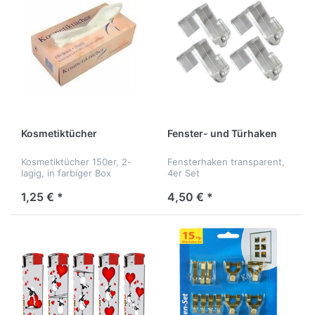
Kosmetiktücher
Fenster- und Türhaken
Kosmetiktücher 150er, 2-
Fensterhaken transparent,
lagig, in farbiger Box
4er Set
1,25 € *
4,50 € *