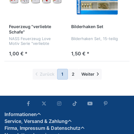
Feuerzeug "verliebte
Bilderhaken Set
Schafe"
NASS Feuerzeug Love
Bilderhaken Set, 15-teilig
Motiv Serie "verliebte
Schafe"
1,00 € *
1,50 € *
Zurück
1
2
Weiter
Informationen
Service, Versand & Zahlung
Firma, Impressum & Datenschutz