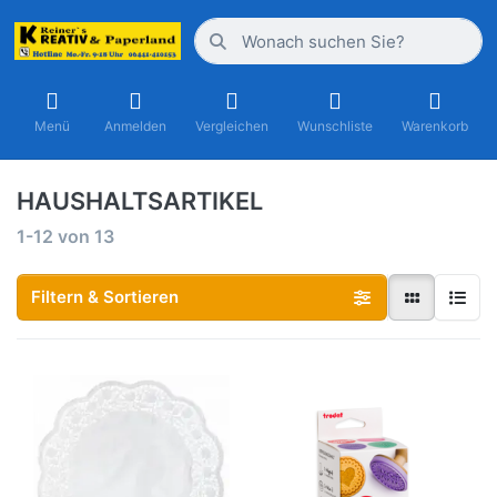
Menü
Anmelden
Vergleichen
Wunschliste
Warenkorb
HAUSHALTSARTIKEL
1-12
von
13
Filtern & Sortieren