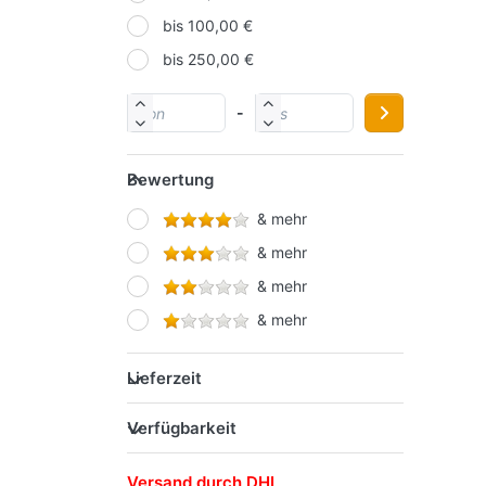
bis 100,00 €
ONLINE
bis 250,00 €
PAGNA
PELIKAN
-
SCHNEIDER
SCHWAN-STABILO
Bewertung
STAEDTLER
& mehr
STARPAK
& mehr
Werner Dorsch GmbH
& mehr
& mehr
Lieferzeit
Verfügbarkeit
Versand durch DHL