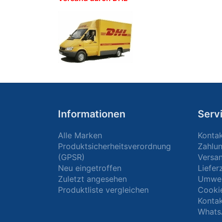
Informationen
Serv
Alle Marken
Konta
Produktsicherheitsverordnung
Zahlu
(GPSR)
Versa
Neu eingetroffen
Liefer
Zuletzt angesehen
Umwel
Produktliste vergleichen
Cooki
Kontak
Whats