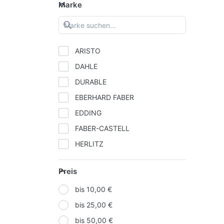
Marke
ARISTO
DAHLE
DURABLE
EBERHARD FABER
EDDING
FABER-CASTELL
HERLITZ
IDENA
Preis
KORES
bis 10,00 €
LAMY
bis 25,00 €
MOLOTOW
bis 50,00 €
NOVUS