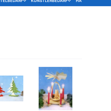
STELBEDARF
KÜNSTLERBEDARF
HANDARBEITSART