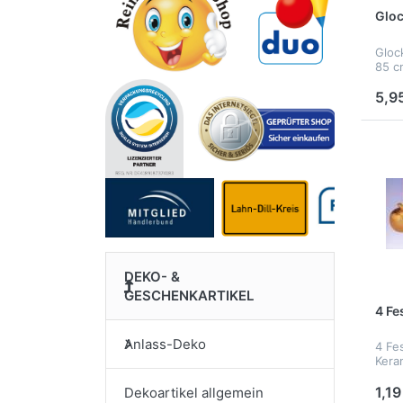
Gloc
Gloc
85 c
5,9
DEKO- &
GESCHENKARTIKEL
4 Fe
Anlass-Deko
4 Fe
Kera
1,19
Dekoartikel allgemein