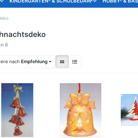
KINDERGARTEN- & SCHULBEDARF
HOBBY- & BA
deko
hnachtsdeko
on
6
iere nach
Empfehlung