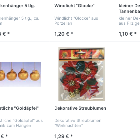
kenhänger 5 tlg.
Windlicht "Glocke"
kleiner D
Tannenb
kenhänger 5 tlg., ca.
Windlicht "Glocke" aus
kleiner D
m
Porzellan
aus Filz ge
5 € *
1,20 € *
1,10 € *
stliche "Goldäpfel"
Dekorative Streublumen
stliche "Goldäpfel" aus
Dekorative Streublumen
mik zum Hängen
"Weihnachten"
 € *
1,29 € *