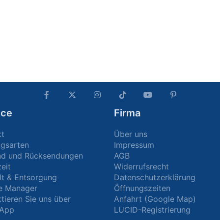
ice
Firma
kt
Über uns
ngsarten
Impressum
nd und Rücksendungen
AGB
zeit
Widerrufsrecht
t & Entsorgung
Datenschutzerklärung
e Manager
Öffnungszeiten
tieren Sie uns über
Anfahrt (Google Map)
App
LUCID-Registrierung