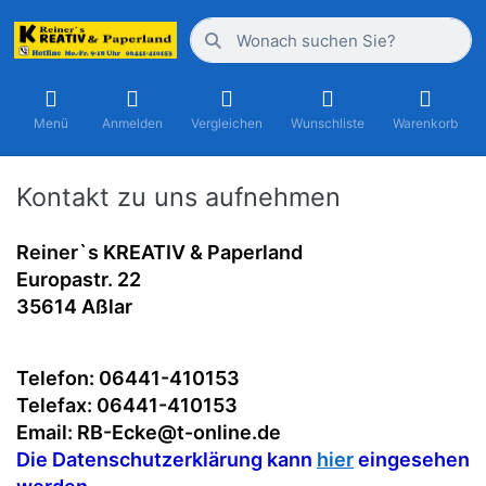
Menü
Anmelden
Vergleichen
Wunschliste
Warenkorb
Kontakt zu uns aufnehmen
Reiner`s KREATIV & Paperland
Europastr. 22
35614 Aßlar
Telefon: 06441-410153
Telefax: 06441-410153
Email: RB-Ecke@t-online.de
Die Datenschutzerklärung kann
hier
eingesehen