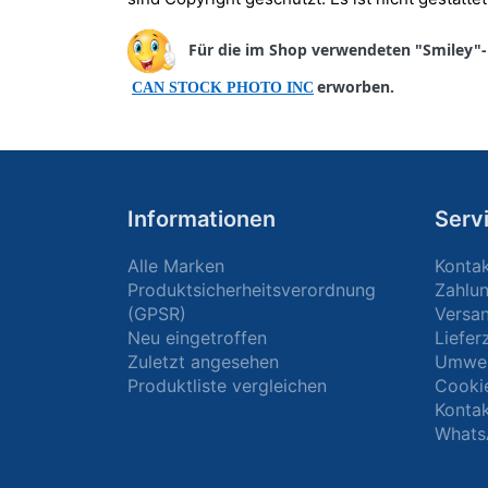
Für die im Shop verwendeten "Smiley"-B
erworben.
CAN STOCK PHOTO INC
Informationen
Serv
Alle Marken
Konta
Produktsicherheitsverordnung
Zahlu
(GPSR)
Versa
Neu eingetroffen
Liefer
Zuletzt angesehen
Umwel
Produktliste vergleichen
Cooki
Kontak
Whats