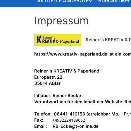
AKTUELLE ANGEBOTE
BÜROARTIKEL
Impressum
Reiner`s KREATIV & 
https://www.kreativ-paperland.de ist ein ko
Reiner`s KREATIV & Paperland
Europastr. 22
35614 Aßlar
Inhaber: Reiner Becke
Verantwortlich für den Inhalt der Website: R
Telefon: 06441-410153
(erreichbar Mo. - Fr.
Fax:
+4932224189652
Email: RB-Ecke@t-online.de