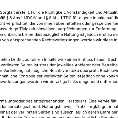
orgfalt erstellt. Für die Richtigkeit, Vollständigkeit und Aktua
äß § 6 Abs.1 MDStV und § 8 Abs.1 TDG für eigene Inhalte auf 
icht verpflichtet, die von ihnen übermittelten oder gespeiche
htswidrige Tätigkeit hinweisen. Verpflichtungen zur Entfernun
 unberührt. Eine diesbezügliche Haftung ist jedoch erst ab d
n von entsprechenden Rechtsverletzungen werden wir diese I
iten Dritter, auf deren Inhalte wir keinen Einfluss haben. Desh
erlinkten Seiten ist stets der jeweilige Anbieter oder Betreibe
er Verlinkung auf mögliche Rechtsverstöße überprüft. Rechtswi
nhaltliche Kontrolle der verlinkten Seiten ist jedoch ohne konk
tsverletzungen werden wir derartige Links umgehend entferne
irma und/oder des entsprechenden Herstellers. Eine Vervielfält
adensersatz geahndet. Haftungshinweis: Trotz sorgfältiger inha
 Inhalt der verlinkten Seiten sind ausschließlich deren Betreiber
tet, Bilder oder Texte zu entnehmen ohne ausdrückliche Genehm