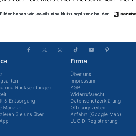
ilder haben wir jeweils eine Nutzungslizenz bei der
ice
Firma
kt
Über uns
ngsarten
Impressum
nd und Rücksendungen
AGB
zeit
Widerrufsrecht
t & Entsorgung
Datenschutzerklärung
e Manager
Öffnungszeiten
tieren Sie uns über
Anfahrt (Google Map)
App
LUCID-Registrierung