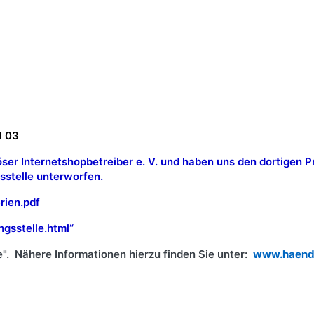
G
 03
iöser Internetshopbetreiber e. V. und haben uns den dortigen 
sstelle unterworfen.
rien.pdf
ngsstelle.html
“
e". Nähere Informationen hierzu finden Sie unter:
www.haendl