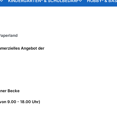
KINDERGARTEN- & SCHULBEDARF
HOBBY- & BA
Paperland
mmerzielles Angebot der
einer Becke
 von 9.00 - 18.00 Uhr)