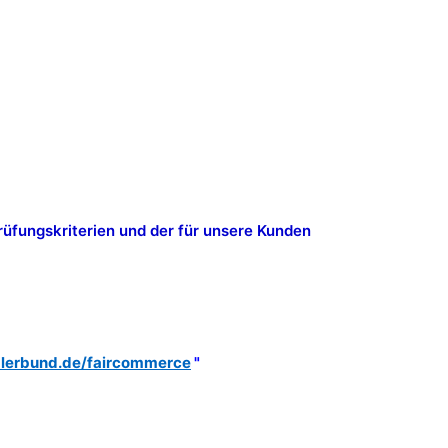
Prüfungskriterien und der für unsere Kunden
erbund.de/faircommerce
"