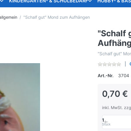
KINDERGARTEN- & SCHULBEDARF
HOBBY- & BA
allgemein
"Schalf gut" Mond zum Aufhängen
"Schalf
Aufhän
"Schalf gut" M
Art.-Nr.
3704
0,70 €
inkl. MwSt. zzg
1
Stück