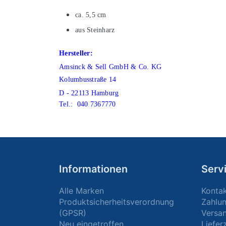
ca. 5,5 cm
aus Steinharz
Hersteller:
Amsinck & Sell GmbH & Co. KG
Kolumbusstraße 14
D - 22113 Hamburg
Tel.:
040 7367770
Informationen
Serv
Alle Marken
Konta
Produktsicherheitsverordnung
Zahlu
(GPSR)
Versa
Neu eingetroffen
Liefer