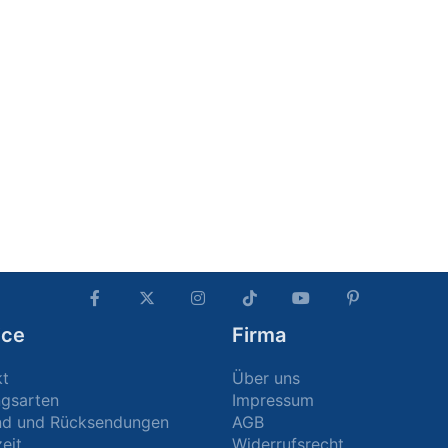
ice
Firma
kt
Über uns
ngsarten
Impressum
nd und Rücksendungen
AGB
zeit
Widerrufsrecht