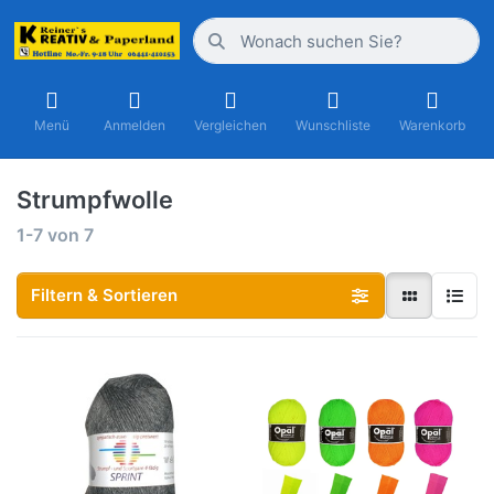
Menü
Anmelden
Vergleichen
Wunschliste
Warenkorb
Strumpfwolle
1-7
von
7
Filtern & Sortieren