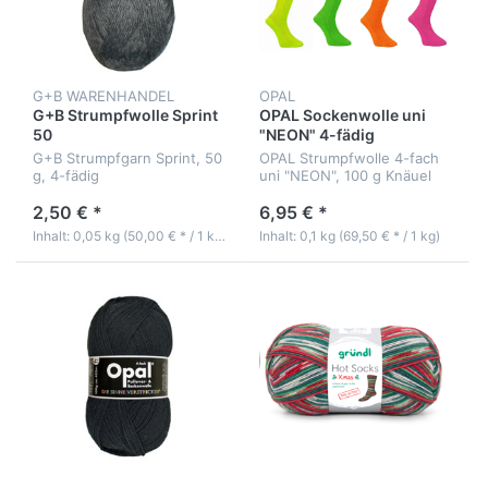
G+B WARENHANDEL
OPAL
G+B Strumpfwolle Sprint
OPAL Sockenwolle uni
50
"NEON" 4-fädig
G+B Strumpfgarn Sprint, 50
OPAL Strumpfwolle 4-fach
g, 4-fädig
uni "NEON", 100 g Knäuel
2,50 € *
6,95 € *
Inhalt: 0,05 kg (50,00 € * / 1 kg)
Inhalt: 0,1 kg (69,50 € * / 1 kg)